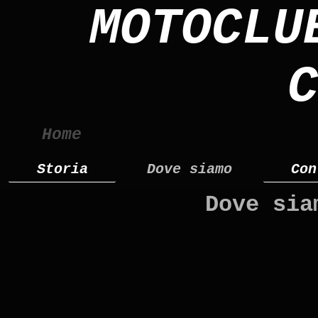
MOTOCLU
C
Home
Storia
Dove siamo
Con
Dove sia